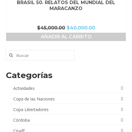
BRASIL 50. RELATOS DEL MUNDIAL DEL
MARACANZO
El
El
$
45,000.00
$
40,000.00
precio
precio
AÑADIR AL CARRITO
original
actual
era:
es:
$45,000.00.
$40,000.00.
Buscar
por:
Categorías
Actividades
Copa de las Naciones
Copa Libertadores
Córdoba
Cruyff