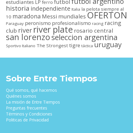
futbol argentino
futbol
estudiantes LP
ferro
historia
independiente
la pelota siempre al
Italia
OFERTON
maradona
Messi
mundiales
10
racing
peronismo
profesionalismo
Paraguay
racing
river plate
river
club
rosario central
san lorenzo
seleccion argentina
uruguay
tigre
The Strongest
Sportivo Italiano
táctica
Sobre Entre Tiempos
Qué somos, qué hacemos
Quiénes somos
La misión de Entre Tiempos
Preguntas frecuentes
Términos y Condiciones
Politicas de Privacidad