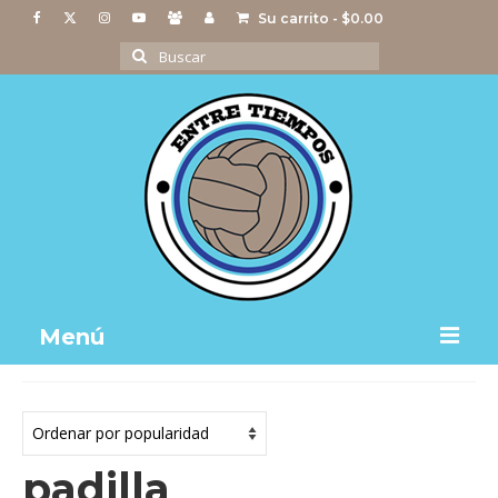
Su carrito
-
$
0.00
Buscar
por:
Menú
Notas
Actividades
padilla
Imágenes