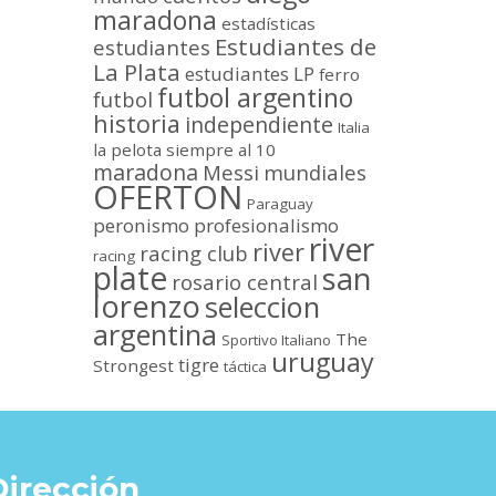
maradona
estadísticas
Estudiantes de
estudiantes
La Plata
estudiantes LP
ferro
futbol argentino
futbol
historia
independiente
Italia
la pelota siempre al 10
maradona
Messi
mundiales
OFERTON
Paraguay
peronismo
profesionalismo
river
river
racing club
racing
plate
san
rosario central
lorenzo
seleccion
argentina
The
Sportivo Italiano
uruguay
tigre
Strongest
táctica
Dirección