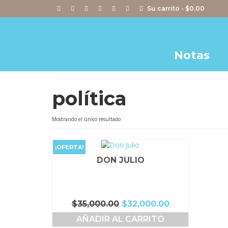
Su carrito
-
$
0.00
Notas
política
Mostrando el único resultado
¡OFERTA!
DON JULIO
El
El
$
35,000.00
$
32,000.00
precio
precio
AÑADIR AL CARRITO
original
actual