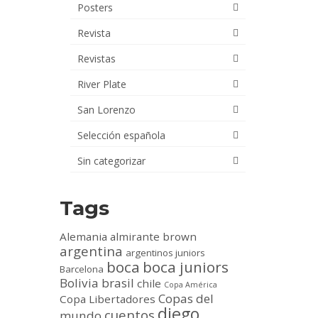
Posters
Revista
Revistas
River Plate
San Lorenzo
Selección española
Sin categorizar
Tags
Alemania
almirante brown
argentina
argentinos juniors
boca
boca juniors
Barcelona
Bolivia
brasil
chile
Copa América
Copas del
Copa Libertadores
diego
cuentos
mundo