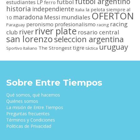
futbol argentino
futbol
estudiantes LP
ferro
historia
independiente
la pelota siempre al
Italia
OFERTON
maradona
Messi
mundiales
10
racing
peronismo
profesionalismo
Paraguay
racing
river plate
river
club
rosario central
san lorenzo
seleccion argentina
uruguay
tigre
The Strongest
Sportivo Italiano
táctica
Sobre Entre Tiempos
Qué somos, qué hacemos
Quiénes somos
La misión de Entre Tiempos
Preguntas frecuentes
Términos y Condiciones
Politicas de Privacidad