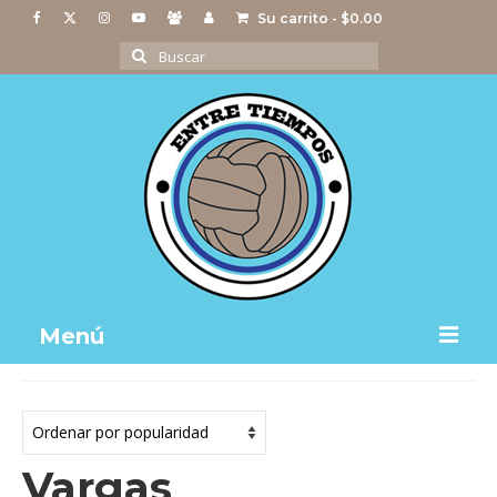
Su carrito
-
$
0.00
Buscar
por:
Menú
Notas
Actividades
Vargas
Imágenes