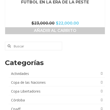
FÚTBOL EN LA ERA DE LA PESTE
El
El
$
23,000.00
$
22,000.00
precio
precio
AÑADIR AL CARRITO
original
actual
era:
es:
$23,000.00.
$22,000.00.
Buscar
por:
Categorías
Actividades
Copa de las Naciones
Copa Libertadores
Córdoba
Cruyff