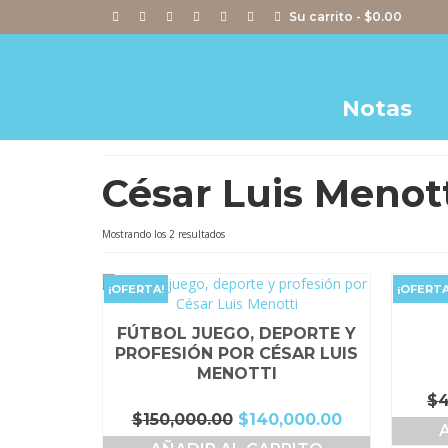
Su carrito
-
$
0.00
Notas
César Luis Menot
Ordenado
Mostrando los 2 resultados
por
popularidad
¡OFERTA!
¡OFERTA
FÚTBOL JUEGO, DEPORTE Y
PROFESIÓN POR CÉSAR LUIS
MENOTTI
$
4
El
El
$
150,000.00
$
140,000.00
precio
precio