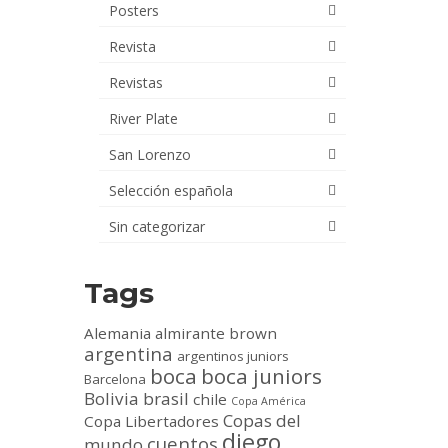
Posters
Revista
Revistas
River Plate
San Lorenzo
Selección española
Sin categorizar
Tags
Alemania
almirante brown
argentina
argentinos juniors
boca
boca juniors
Barcelona
Bolivia
brasil
chile
Copa América
Copas del
Copa Libertadores
diego
cuentos
mundo