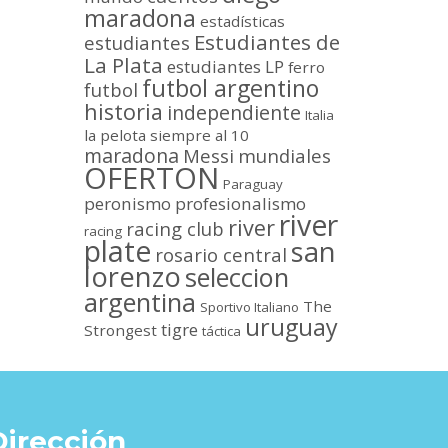
maradona
estadísticas
Estudiantes de
estudiantes
La Plata
estudiantes LP
ferro
futbol argentino
futbol
historia
independiente
Italia
la pelota siempre al 10
maradona
Messi
mundiales
OFERTON
Paraguay
peronismo
profesionalismo
river
river
racing club
racing
plate
san
rosario central
lorenzo
seleccion
argentina
The
Sportivo Italiano
uruguay
tigre
Strongest
táctica
Dirección