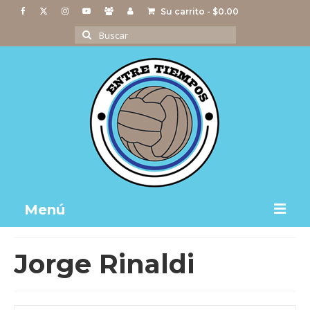
Su carrito
-
$
0.00
Buscar
por:
Menú
Notas
Jorge Rinaldi
Actividades
Imágenes