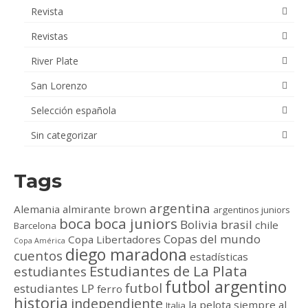
Revista
Revistas
River Plate
San Lorenzo
Selección española
Sin categorizar
Tags
argentina
Alemania
almirante brown
argentinos juniors
boca
boca juniors
Bolivia
brasil
chile
Barcelona
Copas del mundo
Copa Libertadores
Copa América
diego maradona
cuentos
estadísticas
Estudiantes de La Plata
estudiantes
futbol argentino
futbol
estudiantes LP
ferro
historia
independiente
la pelota siempre al
Italia