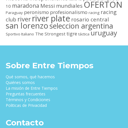
OFERTON
maradona
Messi
mundiales
10
racing
peronismo
profesionalismo
Paraguay
racing
river plate
river
club
rosario central
san lorenzo
seleccion argentina
uruguay
tigre
The Strongest
Sportivo Italiano
táctica
Sobre Entre Tiempos
Qué somos, qué hacemos
Quiénes somos
La misión de Entre Tiempos
Preguntas frecuentes
Términos y Condiciones
Politicas de Privacidad
Contacto