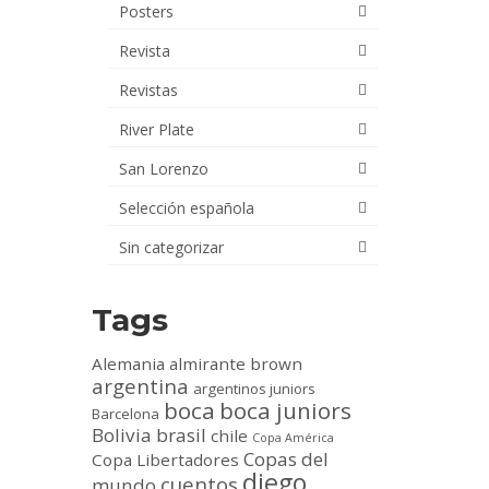
Posters
Revista
Revistas
River Plate
San Lorenzo
Selección española
Sin categorizar
Tags
Alemania
almirante brown
argentina
argentinos juniors
boca
boca juniors
Barcelona
Bolivia
brasil
chile
Copa América
Copas del
Copa Libertadores
diego
cuentos
mundo