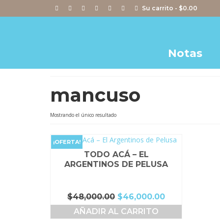
Su carrito
-
$
0.00
Notas
mancuso
Mostrando el único resultado
¡OFERTA!
TODO ACÁ – EL
ARGENTINOS DE PELUSA
El
El
$
48,000.00
$
46,000.00
precio
precio
AÑADIR AL CARRITO
original
actual