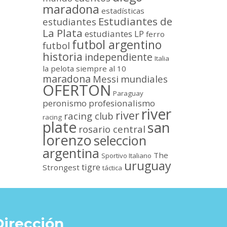
maradona
estadísticas
Estudiantes de
estudiantes
La Plata
estudiantes LP
ferro
futbol argentino
futbol
historia
independiente
Italia
la pelota siempre al 10
maradona
Messi
mundiales
OFERTON
Paraguay
peronismo
profesionalismo
river
river
racing club
racing
plate
san
rosario central
lorenzo
seleccion
argentina
The
Sportivo Italiano
uruguay
tigre
Strongest
táctica
Dirección