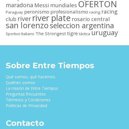
OFERTON
maradona
Messi
mundiales
racing
peronismo
profesionalismo
Paraguay
racing
river plate
river
club
rosario central
san lorenzo
seleccion argentina
uruguay
tigre
The Strongest
Sportivo Italiano
táctica
Sobre Entre Tiempos
Qué somos, qué hacemos
Quiénes somos
La misión de Entre Tiempos
Preguntas frecuentes
Términos y Condiciones
Politicas de Privacidad
Contacto