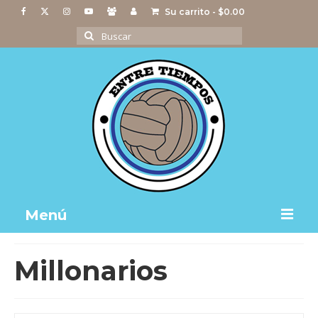
Su carrito
-
$
0.00
Buscar
por:
Menú
Notas
Millonarios
Actividades
Imágenes