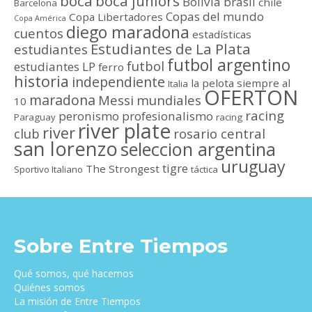
boca
boca juniors
Bolivia
brasil
chile
Barcelona
Copas del mundo
Copa Libertadores
Copa América
diego maradona
cuentos
estadísticas
Estudiantes de La Plata
estudiantes
futbol argentino
futbol
estudiantes LP
ferro
historia
independiente
la pelota siempre al
Italia
OFERTON
maradona
Messi
mundiales
10
racing
peronismo
profesionalismo
Paraguay
racing
river plate
river
club
rosario central
san lorenzo
seleccion argentina
uruguay
tigre
The Strongest
Sportivo Italiano
táctica
Sobre Entre Tiempos
Qué somos, qué hacemos
Quiénes somos
La misión de Entre Tiempos