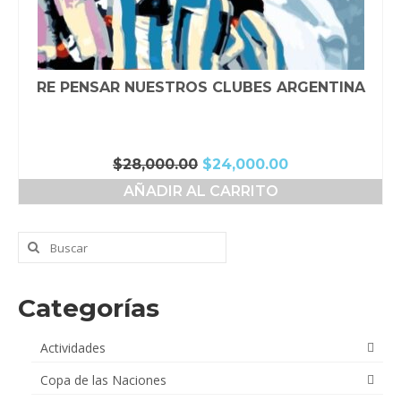
RE PENSAR NUESTROS CLUBES ARGENTINA
El
El
$
28,000.00
$
24,000.00
precio
precio
AÑADIR AL CARRITO
original
actual
era:
es:
$28,000.00.
$24,000.00.
Buscar
por:
Categorías
Actividades
Copa de las Naciones