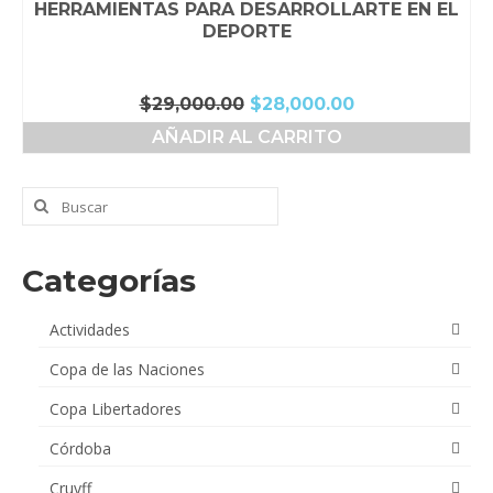
HERRAMIENTAS PARA DESARROLLARTE EN EL
DEPORTE
El
El
$
29,000.00
$
28,000.00
precio
precio
AÑADIR AL CARRITO
original
actual
era:
es:
$29,000.00.
$28,000.00.
Buscar
por:
Categorías
Actividades
Copa de las Naciones
Copa Libertadores
Córdoba
Cruyff