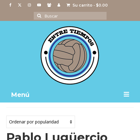
Su carrito
-
$
0.00
Buscar
por:
Menú
Notas
Actividades
Pablo Lugüercio
Imágenes