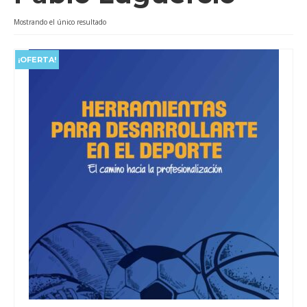
Videos
Mostrando el único resultado
Tienda
¡OFERTA!