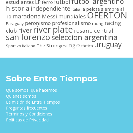
futbol argentino
futbol
estudiantes LP
ferro
historia
independiente
la pelota siempre al
Italia
OFERTON
maradona
Messi
mundiales
10
racing
peronismo
profesionalismo
Paraguay
racing
river plate
river
club
rosario central
san lorenzo
seleccion argentina
uruguay
tigre
The Strongest
Sportivo Italiano
táctica
Sobre Entre Tiempos
Qué somos, qué hacemos
Quiénes somos
La misión de Entre Tiempos
Preguntas frecuentes
Términos y Condiciones
Politicas de Privacidad