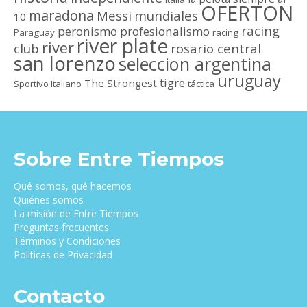
OFERTON
maradona
Messi
mundiales
10
racing
peronismo
profesionalismo
Paraguay
racing
river plate
river
club
rosario central
san lorenzo
seleccion argentina
uruguay
tigre
The Strongest
Sportivo Italiano
táctica
Sobre Entre Tiempos
Qué somos, qué hacemos
Quiénes somos
La misión de Entre Tiempos
Preguntas frecuentes
Términos y Condiciones
Politicas de Privacidad
Contacto