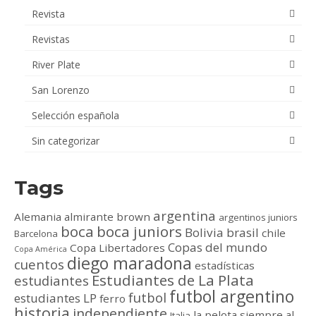
Revista
Revistas
River Plate
San Lorenzo
Selección española
Sin categorizar
Tags
argentina
Alemania
almirante brown
argentinos juniors
boca
boca juniors
Bolivia
brasil
chile
Barcelona
Copas del mundo
Copa Libertadores
Copa América
diego maradona
cuentos
estadísticas
Estudiantes de La Plata
estudiantes
futbol argentino
futbol
estudiantes LP
ferro
historia
independiente
la pelota siempre al
Italia