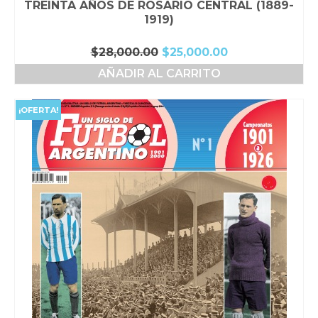
TREINTA AÑOS DE ROSARIO CENTRAL (1889-
1919)
El
El
$
28,000.00
$
25,000.00
precio
precio
AÑADIR AL CARRITO
original
actual
era:
es:
$28,000.00.
$25,000.00.
¡OFERTA!