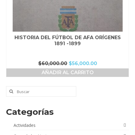
HISTORIA DEL FÚTBOL DE AFA ORÍGENES
1891 -1899
El
El
$
60,000.00
$
56,000.00
precio
precio
AÑADIR AL CARRITO
original
actual
era:
es:
$60,000.00.
$56,000.00.
Buscar
por:
Categorías
Actividades