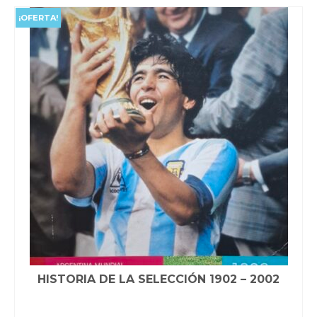
era:
es:
$50,000.00.
$48,000.00.
¡OFERTA!
HISTORIA DE LA SELECCIÓN 1902 – 2002