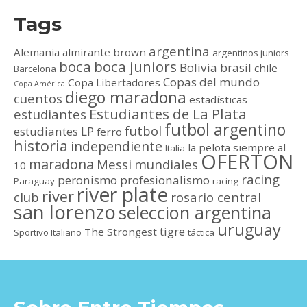
Tags
argentina
Alemania
almirante brown
argentinos juniors
boca
boca juniors
Bolivia
brasil
chile
Barcelona
Copas del mundo
Copa Libertadores
Copa América
diego maradona
cuentos
estadísticas
Estudiantes de La Plata
estudiantes
futbol argentino
futbol
estudiantes LP
ferro
historia
independiente
la pelota siempre al
Italia
OFERTON
maradona
Messi
mundiales
10
racing
peronismo
profesionalismo
Paraguay
racing
river plate
river
club
rosario central
san lorenzo
seleccion argentina
uruguay
tigre
The Strongest
Sportivo Italiano
táctica