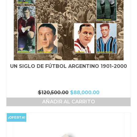
UN SIGLO DE FÚTBOL ARGENTINO 1901-2000
El
El
$
120,500.00
$
88,000.00
precio
precio
AÑADIR AL CARRITO
original
actual
era:
es:
$120,500.00.
$88,000.00.
¡OFERTA!