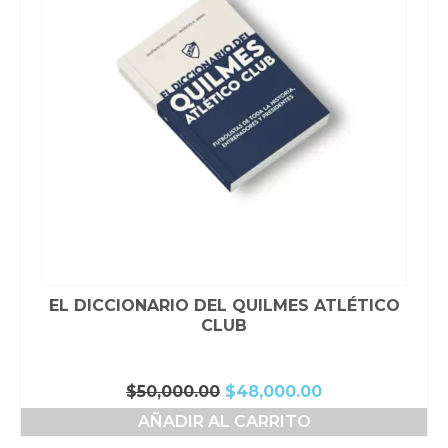
EL DICCIONARIO DEL QUILMES ATLÉTICO
CLUB
El
El
$
50,000.00
$
48,000.00
precio
precio
AÑADIR AL CARRITO
original
actual