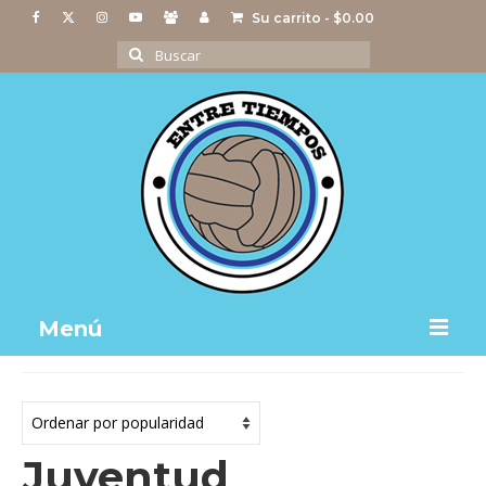
Su carrito
-
$
0.00
Buscar
por:
Menú
Notas
Actividades
Juventud
Imágenes