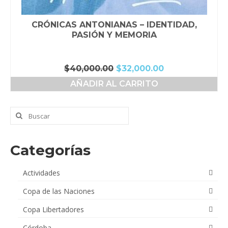
CRÓNICAS ANTONIANAS – IDENTIDAD,
PASIÓN Y MEMORIA
El
El
$
40,000.00
$
32,000.00
precio
precio
AÑADIR AL CARRITO
original
actual
era:
es:
$40,000.00.
$32,000.00.
Buscar
por:
Categorías
Actividades
Copa de las Naciones
Copa Libertadores
Córdoba