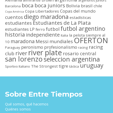
Alemania
almirante brown
argentinos juniors
boca
boca juniors
Bolivia
brasil
chile
Barcelona
Copas del mundo
Copa Libertadores
Copa América
diego maradona
cuentos
estadísticas
Estudiantes de La Plata
estudiantes
futbol argentino
futbol
estudiantes LP
ferro
historia
independiente
la pelota siempre al
Italia
OFERTON
maradona
Messi
mundiales
10
racing
peronismo
profesionalismo
Paraguay
racing
river plate
river
club
rosario central
san lorenzo
seleccion argentina
uruguay
tigre
The Strongest
Sportivo Italiano
táctica
Sobre Entre Tiempos
Qué somos, qué hacemos
Quiénes somos