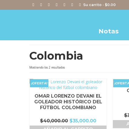
Su carrito
-
$
0.00
Notas
Colombia
Ordenado
Mostrando los 2 resultados
por
popularidad
¡OFERTA!
¡OFERTA
OMAR LORENZO DEVANI EL
GOLEADOR HISTÓRICO DEL
FÚTBOL COLOMBIANO
$
El
El
$
40,000.00
$
35,000.00
precio
precio