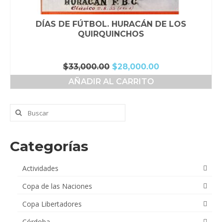
DÍAS DE FÚTBOL. HURACÁN DE LOS
QUIRQUINCHOS
El
El
$
33,000.00
$
28,000.00
precio
precio
AÑADIR AL CARRITO
original
actual
era:
es:
$33,000.00.
$28,000.00.
Buscar
por:
Categorías
Actividades
Copa de las Naciones
Copa Libertadores
Córdoba