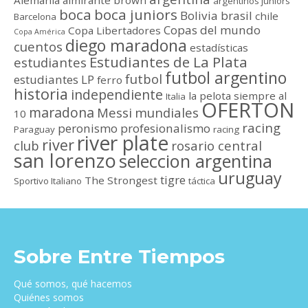
Alemania
almirante brown
argentinos juniors
boca
boca juniors
Bolivia
brasil
chile
Barcelona
Copas del mundo
Copa Libertadores
Copa América
diego maradona
cuentos
estadísticas
Estudiantes de La Plata
estudiantes
futbol argentino
futbol
estudiantes LP
ferro
historia
independiente
la pelota siempre al
Italia
OFERTON
maradona
Messi
mundiales
10
racing
peronismo
profesionalismo
Paraguay
racing
river plate
river
club
rosario central
san lorenzo
seleccion argentina
uruguay
tigre
The Strongest
Sportivo Italiano
táctica
Sobre Entre Tiempos
Qué somos, qué hacemos
Quiénes somos