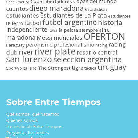
Copas del mundo
Copa Libertadores
Copa América
diego maradona
cuentos
estadísticas
Estudiantes de La Plata
estudiantes
estudiantes
futbol argentino
historia
futbol
ferro
LP
independiente
la pelota siempre al 10
Italia
OFERTON
maradona
Messi
mundiales
racing
peronismo
profesionalismo
Paraguay
racing
river plate
river
club
rosario central
san lorenzo
seleccion argentina
uruguay
tigre
The Strongest
Sportivo Italiano
táctica
Sobre Entre Tiempos
Qué somos, qué hacemos
Quiénes somos
La misión de Entre Tiempos
Preguntas frecuentes