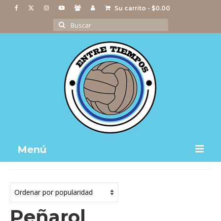
Su carrito
-
$
0.00
Buscar
por:
Menú
Notas
Actividades
Peñarol
Imágenes