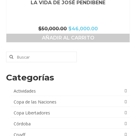
LA VIDA DE JOSÉ PENDIBENE
El
El
$
50,000.00
$
46,000.00
precio
precio
AÑADIR AL CARRITO
original
actual
era:
es:
$50,000.00.
$46,000.00.
Buscar
por:
Categorías
Actividades
Copa de las Naciones
Copa Libertadores
Córdoba
Cruyff