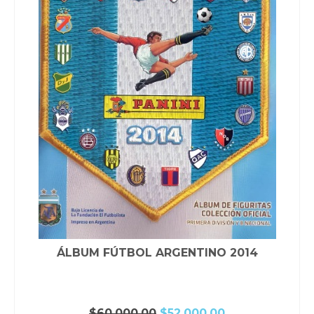
ÁLBUM FÚTBOL ARGENTINO 2014
El
El
$
60,000.00
$
52,000.00