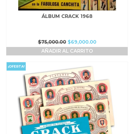
ÁLBUM CRACK 1968
El
El
$
75,000.00
$
69,000.00
precio
precio
AÑADIR AL CARRITO
original
actual
era:
es:
$75,000.00.
$69,000.00.
¡OFERTA!