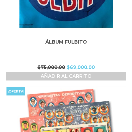
ÁLBUM FULBITO
El
El
$
75,000.00
$
69,000.00
precio
precio
AÑADIR AL CARRITO
original
actual
era:
es:
$75,000.00.
$69,000.00.
¡OFERTA!