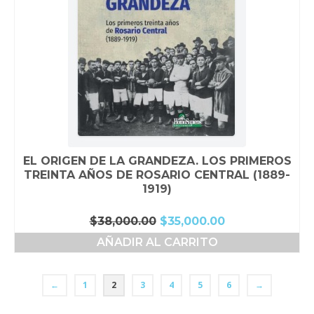
EL ORIGEN DE LA GRANDEZA. LOS PRIMEROS
TREINTA AÑOS DE ROSARIO CENTRAL (1889-
1919)
El
El
$
38,000.00
$
35,000.00
precio
precio
AÑADIR AL CARRITO
original
actual
era:
es:
$38,000.00.
$35,000.00.
←
1
2
3
4
5
6
→