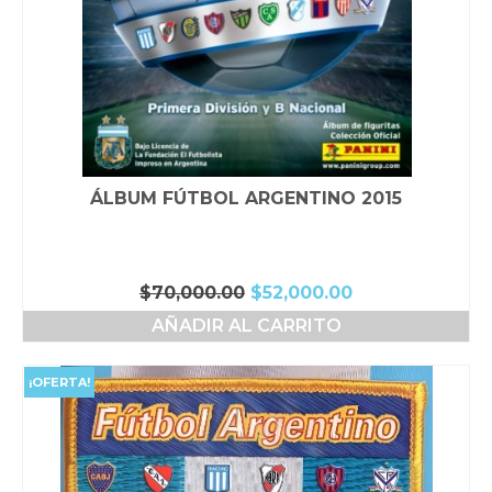
ÁLBUM FÚTBOL ARGENTINO 2015
El
El
$
70,000.00
$
52,000.00
precio
precio
AÑADIR AL CARRITO
original
actual
era:
es:
$70,000.00.
$52,000.00.
¡OFERTA!