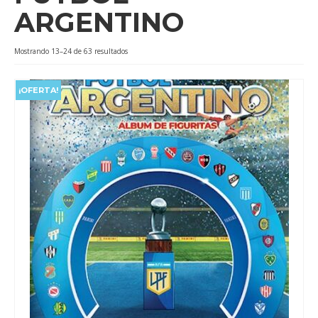
ARGENTINO
Videos
Tienda
Ordenado
Mostrando 13–24 de 63 resultados
por
popularidad
¡OFERTA!