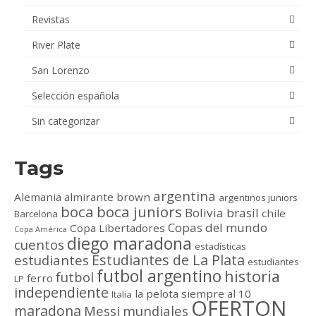
Revistas
River Plate
San Lorenzo
Selección española
Sin categorizar
Tags
argentina
Alemania
almirante brown
argentinos juniors
boca
boca juniors
Bolivia
brasil
chile
Barcelona
Copas del mundo
Copa Libertadores
Copa América
diego maradona
cuentos
estadísticas
Estudiantes de La Plata
estudiantes
estudiantes
futbol argentino
historia
futbol
ferro
LP
independiente
la pelota siempre al 10
Italia
OFERTON
maradona
Messi
mundiales