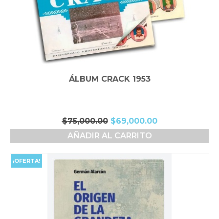
ÁLBUM CRACK 1953
El
El
$
75,000.00
$
69,000.00
precio
precio
AÑADIR AL CARRITO
original
actual
era:
es:
$75,000.00.
$69,000.00.
¡OFERTA!