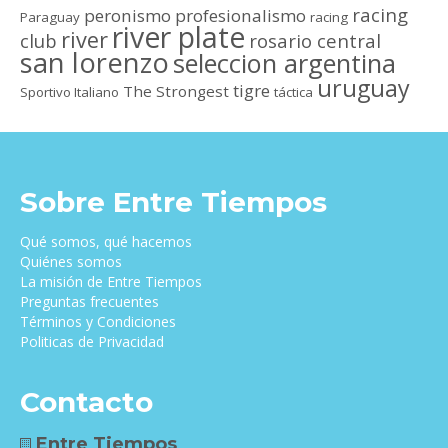
racing
peronismo
profesionalismo
Paraguay
racing
river plate
river
club
rosario central
san lorenzo
seleccion argentina
uruguay
tigre
The Strongest
Sportivo Italiano
táctica
Sobre Entre Tiempos
Qué somos, qué hacemos
Quiénes somos
La misión de Entre Tiempos
Preguntas frecuentes
Términos y Condiciones
Politicas de Privacidad
Contacto
Entre Tiempos