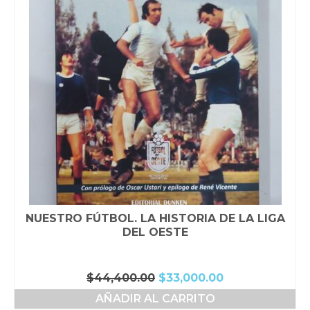
NUESTRO FÚTBOL. LA HISTORIA DE LA LIGA
DEL OESTE
El
El
$
44,400.00
$
33,000.00
precio
precio
AÑADIR AL CARRITO
original
actual