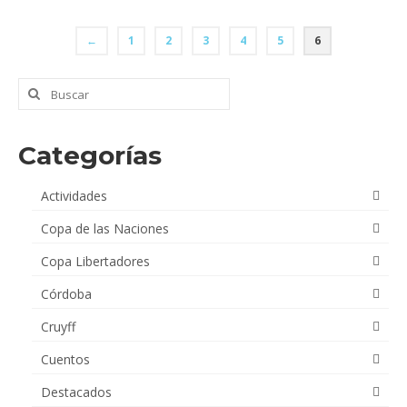
era:
es:
$44,400.00.
$33,000.00.
←
1
2
3
4
5
6
Buscar
por:
Categorías
Actividades
Copa de las Naciones
Copa Libertadores
Córdoba
Cruyff
Cuentos
Destacados