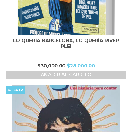
LO QUERÍA BARCELONA, LO QUERÍA RIVER
PLEI
El
El
$
30,000.00
$
28,000.00
precio
precio
AÑADIR AL CARRITO
original
actual
era:
es:
$30,000.00.
$28,000.00.
¡OFERTA!