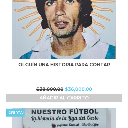
OLGUÍN UNA HISTORIA PARA CONTAR
El
El
$
38,000.00
$
36,000.00
precio
precio
AÑADIR AL CARRITO
original
actual
era:
es:
$38,000.00.
$36,000.00.
¡OFERTA!