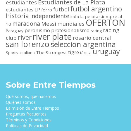
Estudiantes de La Plata
estudiantes
futbol argentino
futbol
estudiantes LP
ferro
historia
independiente
la pelota siempre al
Italia
OFERTON
maradona
Messi
mundiales
10
racing
peronismo
profesionalismo
Paraguay
racing
river plate
river
club
rosario central
san lorenzo
seleccion argentina
uruguay
tigre
The Strongest
Sportivo Italiano
táctica
Sobre Entre Tiempos
Qué somos, qué hacemos
Quiénes somos
La misión de Entre Tiempos
Preguntas frecuentes
Términos y Condiciones
Politicas de Privacidad