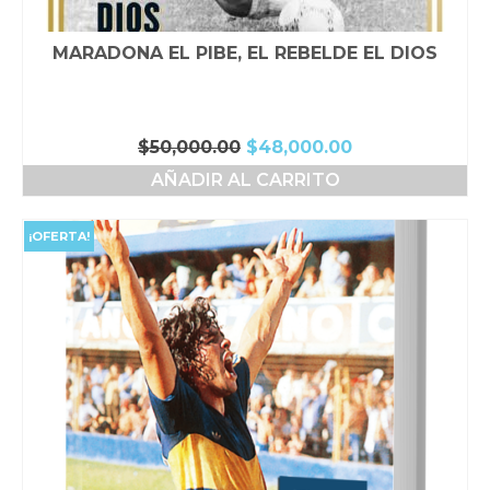
MARADONA EL PIBE, EL REBELDE EL DIOS
El
El
$
50,000.00
$
48,000.00
precio
precio
AÑADIR AL CARRITO
original
actual
era:
es:
$50,000.00.
$48,000.00.
¡OFERTA!