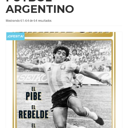
ARGENTINO
Videos
Tienda
Ordenado
Mostrando 61–64 de 64 resultados
por
popularidad
¡OFERTA!